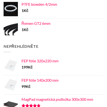
PTFE bowden 4/2mm
1
Kč
Řemen GT2 6mm
1
Kč
NEPŘEHLÉDNĚTE
FEP fólie 320x220 mm
199
Kč
FEP fólie 140x200 mm
99
Kč
MagPad magnetická podložka 300x300 mm