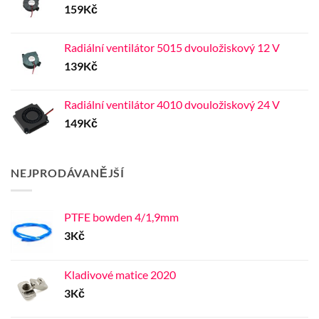
159
Kč
Radiální ventilátor 5015 dvouložiskový 12 V
139
Kč
Radiální ventilátor 4010 dvouložiskový 24 V
149
Kč
NEJPRODÁVANĚJŠÍ
PTFE bowden 4/1,9mm
3
Kč
Kladivové matice 2020
3
Kč