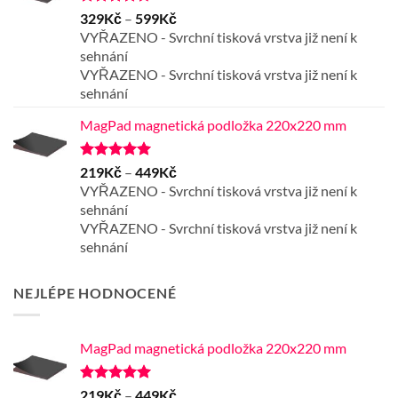
Hodnocení
Rozpětí
329
Kč
–
599
Kč
4.67
z 5
cen:
VYŘAZENO - Svrchní tisková vrstva již není k
329Kč
sehnání
až
VYŘAZENO - Svrchní tisková vrstva již není k
599Kč
sehnání
MagPad magnetická podložka 220x220 mm
Hodnocení
Rozpětí
219
Kč
–
449
Kč
5.00
z 5
cen:
VYŘAZENO - Svrchní tisková vrstva již není k
219Kč
sehnání
až
VYŘAZENO - Svrchní tisková vrstva již není k
449Kč
sehnání
NEJLÉPE HODNOCENÉ
MagPad magnetická podložka 220x220 mm
Hodnocení
Rozpětí
219
Kč
–
449
Kč