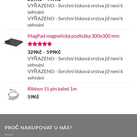
5.00
z 5
cen:
VYŘAZENO - Svrchní tisková vrstva již není k
219Kč
sehnání
až
VYŘAZENO - Svrchní tisková vrstva již není k
449Kč
sehnání
MagPad magnetická podložka 300x300 mm
Hodnocení
Rozpětí
329
Kč
–
599
Kč
4.67
z 5
cen:
VYŘAZENO - Svrchní tisková vrstva již není k
329Kč
sehnání
až
VYŘAZENO - Svrchní tisková vrstva již není k
599Kč
sehnání
Ribbon 15 pin kabel 1m
59
Kč
PROČ NAKUPOVAT U NÁS?