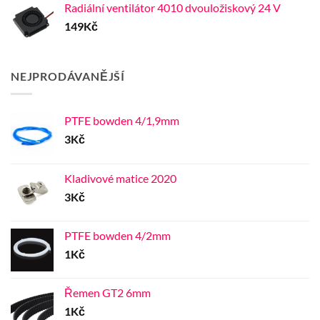
Radiální ventilátor 4010 dvouložiskový 24 V
149
Kč
NEJPRODÁVANĚJŠÍ
PTFE bowden 4/1,9mm
3
Kč
Kladivové matice 2020
3
Kč
PTFE bowden 4/2mm
1
Kč
Řemen GT2 6mm
1
Kč