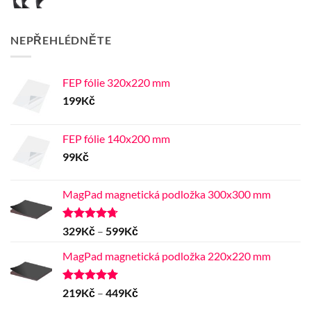
NEPŘEHLÉDNĚTE
FEP fólie 320x220 mm
199
Kč
FEP fólie 140x200 mm
99
Kč
MagPad magnetická podložka 300x300 mm
Hodnocení
Rozpětí
329
Kč
–
599
Kč
4.67
z 5
cen:
MagPad magnetická podložka 220x220 mm
329Kč
až
599Kč
Hodnocení
Rozpětí
219
Kč
–
449
Kč
5.00
z 5
cen: